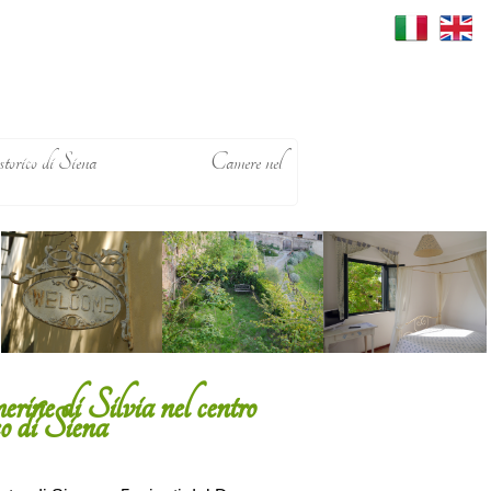
storico di Siena
Camere nel
rine di Silvia nel centro
co di Siena