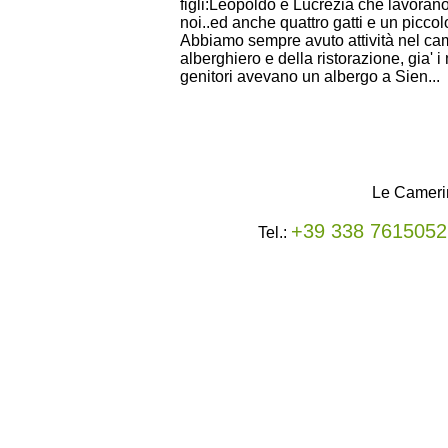
figli:Leopoldo e Lucrezia che lavoran
noi..ed anche quattro gatti e un piccol
Abbiamo sempre avuto attività nel c
alberghiero e della ristorazione, gia' i
genitori avevano un albergo a Sien...
Le Camerin
+39 338 7615052
Tel.: