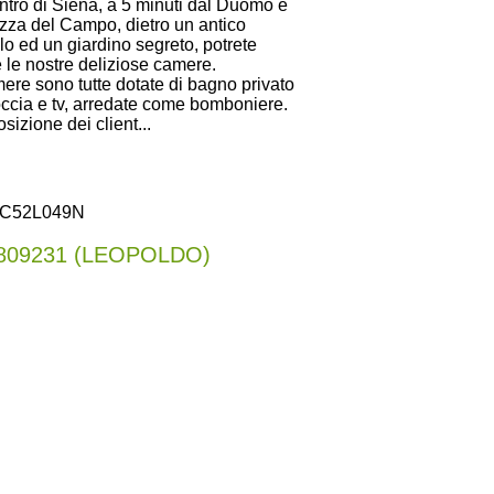
ntro di Siena, a 5 minuti dal Duomo e
zza del Campo, dietro un antico
lo ed un giardino segreto, potrete
e le nostre deliziose camere.
ere sono tutte dotate di bagno privato
ccia e tv, arredate come bomboniere.
sizione dei client...
V58C52L049N
72809231 (LEOPOLDO)