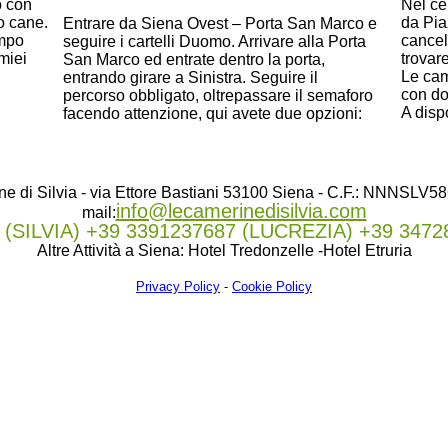
o con
Nel ce
o cane.
da Pia
Entrare da Siena Ovest – Porta San Marco e
ampo
cancel
seguire i cartelli Duomo. Arrivare alla Porta
 miei
trovar
San Marco ed entrate dentro la porta,
Le cam
entrando girare a Sinistra. Seguire il
con do
percorso obbligato, oltrepassare il semaforo
A dispo
facendo attenzione, qui avete due opzioni:
e di Silvia - via Ettore Bastiani 53100 Siena - C.F.: NNNSL
info@lecamerinedisilvia.com
mail:
 (SILVIA) +39 3391237687 (LUCREZIA) +39 34
Altre Attività a Siena: Hotel Tredonzelle -Hotel Etruria
Privacy Policy
-
Cookie Policy