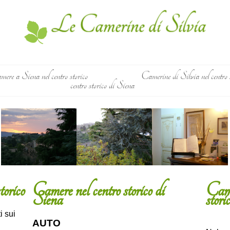
Le Camerine di Silvia
ere a Siena nel centro storico
Camerine di Silvia nel centro 
centro storico di Siena
torico
Camere nel centro storico di
Came
Siena
stori
i sui
AUTO